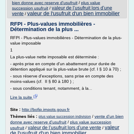
bien donne avec reserve d'usufruit
/
plus value
valeur de l'usufruit lors d'une
succession usufruit
/
valeur de l'usufruit d'un bien immobilier
vente
/
RFPI - Plus-values immobilières -
Détermination de la plus ...
RFPI - Plus-values immobilières - Détermination de la plus-
value imposable
1
La plus-value nette imposable est déterminée :
- après prise en compte d'un abattement pour durée de
détention appliqué sur la plus-value brute (cf. I § 10 à 70) ;
- sous réserve d'exceptions, sans prise en compte des
moins-values (cf. II § 80 à 180 ) ;
- sous conditions tenant, notamment, à la...
Lire la suite
Site :
http://bofip.impots.gouv.fr
Thèmes liés :
/
vente d'un bien
plus value succession indivision
donne avec reserve d'usufruit
/
plus value succession
valeur
valeur de l'usufruit lors d'une vente
usufruit
/
/
de l'usufruit d'un bien immobilier