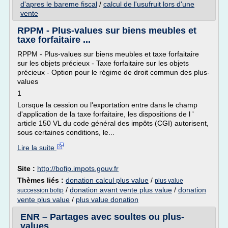
d'apres le bareme fiscal
/
calcul de l'usufruit lors d'une
vente
RPPM - Plus-values sur biens meubles et
taxe forfaitaire ...
RPPM - Plus-values sur biens meubles et taxe forfaitaire
sur les objets précieux - Taxe forfaitaire sur les objets
précieux - Option pour le régime de droit commun des plus-
values
1
Lorsque la cession ou l'exportation entre dans le champ
d'application de la taxe forfaitaire, les dispositions de l '
article 150 VL du code général des impôts (CGI) autorisent,
sous certaines conditions, le...
Lire la suite
Site :
http://bofip.impots.gouv.fr
Thèmes liés :
donation calcul plus value
/
plus value
/
donation avant vente plus value
/
donation
succession bofip
vente plus value
/
plus value donation
ENR – Partages avec soultes ou plus-
values