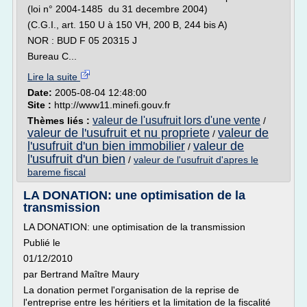
(loi n° 2004-1485 du 31 decembre 2004)
(C.G.I., art. 150 U à 150 VH, 200 B, 244 bis A)
NOR : BUD F 05 20315 J
Bureau C...
Lire la suite
Date:
2005-08-04 12:48:00
Site :
http://www11.minefi.gouv.fr
valeur de l'usufruit lors d'une vente
Thèmes liés :
/
valeur de l'usufruit et nu propriete
valeur de
/
l'usufruit d'un bien immobilier
valeur de
/
l'usufruit d'un bien
/
valeur de l'usufruit d'apres le
bareme fiscal
LA DONATION: une optimisation de la
transmission
LA DONATION: une optimisation de la transmission
Publié le
01/12/2010
par Bertrand Maître Maury
La donation permet l'organisation de la reprise de
l'entreprise entre les héritiers et la limitation de la fiscalité