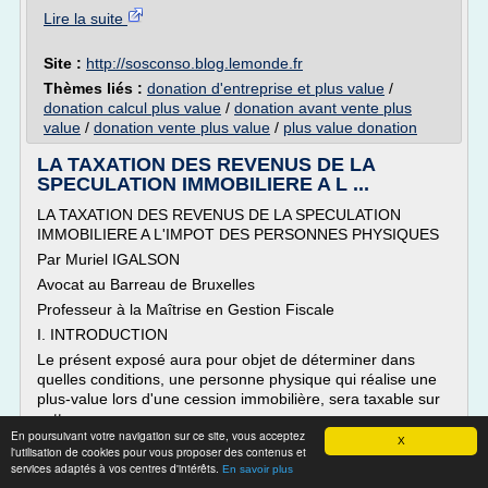
Lire la suite
Site :
http://sosconso.blog.lemonde.fr
Thèmes liés :
donation d'entreprise et plus value
/
donation calcul plus value
/
donation avant vente plus
value
/
donation vente plus value
/
plus value donation
LA TAXATION DES REVENUS DE LA
SPECULATION IMMOBILIERE A L ...
LA TAXATION DES REVENUS DE LA SPECULATION
IMMOBILIERE A L'IMPOT DES PERSONNES PHYSIQUES
Par Muriel IGALSON
Avocat au Barreau de Bruxelles
Professeur à la Maîtrise en Gestion Fiscale
I. INTRODUCTION
Le présent exposé aura pour objet de déterminer dans
quelles conditions, une personne physique qui réalise une
plus-value lors d'une cession immobilière, sera taxable sur
cette...
En poursuivant votre navigation sur ce site, vous acceptez
X
Lire la suite
l'utilisation de cookies pour vous proposer des contenus et
services adaptés à vos centres d'intérêts.
En savoir plus