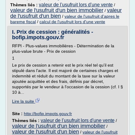
valeur de l'usufruit lors d'une vente
Thèmes liés :
/
valeur de l'usufruit d'un bien immobilier
valeur
/
de l'usufruit d'un bien
/
valeur de l'usufruit d'apres le
bareme fiscal
/
calcul de l'usufruit lors d'une vente
I. Prix de cession : généralités -
bofip.impots.gouv.fr
RFPI - Plus-values immobilières - Détermination de la
plus-value brute - Prix de cession
1
Le prix de cession a retenir est le prix réel tel qu'il est
stipulé dans l'acte. Il est majoré de certaines charges et
indemnité et réduit du montant de la taxe sur la valeur
ajoutée acquittée et des frais, définis par décret,
supportés par le vendeur à l'occasion de la cession (cf. I §
10 à...
Lire la suite
Site :
http://bofip.impots.gouv.fr
valeur de l'usufruit lors d'une vente
Thèmes liés :
/
valeur de l'usufruit d'un bien immobilier
/
valeur de l'usufruit d'un bien
/
valeur de l'usufruit