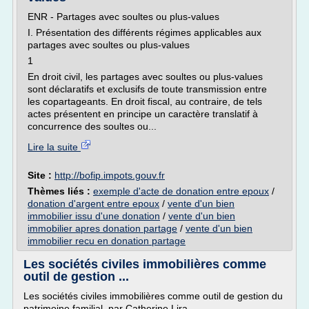
ENR - Partages avec soultes ou plus-values
I. Présentation des différents régimes applicables aux
partages avec soultes ou plus-values
1
En droit civil, les partages avec soultes ou plus-values
sont déclaratifs et exclusifs de toute transmission entre
les copartageants. En droit fiscal, au contraire, de tels
actes présentent en principe un caractère translatif à
concurrence des soultes ou...
Lire la suite
Site :
http://bofip.impots.gouv.fr
Thèmes liés :
exemple d'acte de donation entre epoux
/
donation d'argent entre epoux
/
vente d'un bien
immobilier issu d'une donation
/
vente d'un bien
immobilier apres donation partage
/
vente d'un bien
immobilier recu en donation partage
Les sociétés civiles immobilières comme
outil de gestion ...
Les sociétés civiles immobilières comme outil de gestion du
patrimoine familial, par Catherine Lira