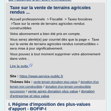
Taxe sur la vente de terrains agricoles
rendus ...
Accueil professionnels > Fiscalité > Taxes foncières
>Taxe sur la vente de terrains agricoles rendus
constructibles
Votre abonnement a bien été pris en compte.
Vous serez alerté(e) par courriel dès que la page « Taxe
sur la vente de terrains agricoles rendus constructibles »
sera mise à jour significativement.
Vous pouvez à tout moment supprimer votre abonnement
dans votre...
Lire la suite
Site :
https://www.service-public.fr
Thèmes liés :
/
vente terrain donation plus value
donation d'un
/
terrain non constructible
donation d'un terrain constructible
/
vente apres donation plus value
/
donation
succession
d'entreprise et plus value
I. Régime d'imposition des plus-values
d'apport - BOFIP-I