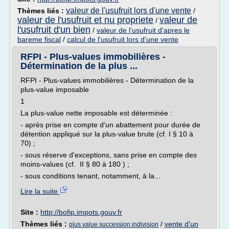
valeur de l'usufruit lors d'une vente
Thèmes liés :
/
valeur de l'usufruit et nu propriete
valeur de
/
l'usufruit d'un bien
/
valeur de l'usufruit d'apres le
bareme fiscal
/
calcul de l'usufruit lors d'une vente
RFPI - Plus-values immobilières -
Détermination de la plus ...
RFPI - Plus-values immobilières - Détermination de la
plus-value imposable
1
La plus-value nette imposable est déterminée :
- après prise en compte d'un abattement pour durée de
détention appliqué sur la plus-value brute (cf. I § 10 à
70) ;
- sous réserve d'exceptions, sans prise en compte des
moins-values (cf. II § 80 à 180 ) ;
- sous conditions tenant, notamment, à la...
Lire la suite
Site :
http://bofip.impots.gouv.fr
Thèmes liés :
/
vente d'un
plus value succession indivision