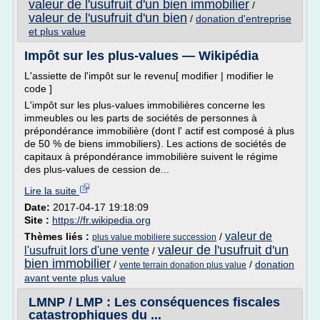
valeur de l'usufruit d'un bien immobilier
/
valeur de l'usufruit d'un bien
/
donation d'entreprise
et plus value
Impôt sur les plus-values — Wikipédia
L'assiette de l'impôt sur le revenu[ modifier | modifier le
code ]
L'impôt sur les plus-values immobilières concerne les
immeubles ou les parts de sociétés de personnes à
prépondérance immobilière (dont l' actif est composé à plus
de 50 % de biens immobiliers). Les actions de sociétés de
capitaux à prépondérance immobilière suivent le régime
des plus-values de cession de...
Lire la suite
Date:
2017-04-17 19:18:09
Site :
https://fr.wikipedia.org
valeur de
Thèmes liés :
/
plus value mobiliere succession
valeur de l'usufruit d'un
l'usufruit lors d'une vente
/
bien immobilier
/
/
donation
vente terrain donation plus value
avant vente plus value
LMNP / LMP : Les conséquences fiscales
catastrophiques du ...