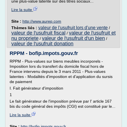
une plus-value latente sur des titres sociaux...
Lire la suite
Site :
http://www.aurep.com
valeur de l'usufruit lors d'une vente
Thèmes liés :
/
valeur de l'usufruit fiscal
valeur de l'usufruit et
/
nu propriete
valeur de l'usufruit d'un bien
/
/
valeur de l'usufruit donation
RPPM - bofip.impots.gouv.fr
RPPM - Plus-values sur biens meubles incorporels -
Imposition lors du transfert du domicile fiscal hors de
France intervenu depuis le 3 mars 2011 - Plus-values
latentes - Modalités d'imposition et d'application du sursis
de paiement
I. Fait générateur d'imposition
1
Le fait générateur de l'imposition prévue par l' article 167
bis du code général des impôts (CGI) est constitué par le...
Lire la suite
Site :
http://bofip.impots.gouv.fr