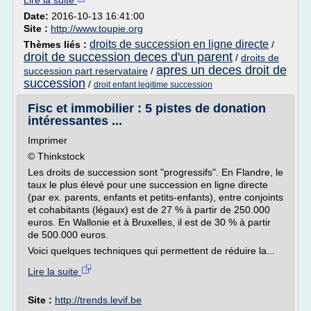
Lire la suite
Date:
2016-10-13 16:41:00
Site :
http://www.toupie.org
droits de succession en ligne directe
Thèmes liés :
/
droit de succession deces d'un parent
/
droits de
apres un deces droit de
succession part reservataire
/
succession
/
droit enfant legitime succession
Fisc et immobilier : 5 pistes de donation
intéressantes ...
Imprimer
© Thinkstock
Les droits de succession sont "progressifs". En Flandre, le
taux le plus élevé pour une succession en ligne directe
(par ex. parents, enfants et petits-enfants), entre conjoints
et cohabitants (légaux) est de 27 % à partir de 250.000
euros. En Wallonie et à Bruxelles, il est de 30 % à partir
de 500.000 euros.
Voici quelques techniques qui permettent de réduire la...
Lire la suite
Site :
http://trends.levif.be