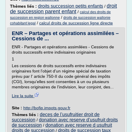
droit
droits succession petits enfants
Thèmes liés :
/
de succession parent enfant
/
calcul des droits de
/
succession en region wallonne
droits de succession wallonie
/
calcul droits de succession ligne directe
cohabitant legal
ENR – Partages et opérations assimilées –
Cessions de ...
ENR - Partages et opérations assimilées - Cessions de
droits successifs entre indivisaires originaires
1
Les cessions de droits successifs entre indivisaires
originaires font l'objet d'un régime spécial de taxation
prévu par l' article 750-II du code général des impôts
(CGI), lorsqu'elles sont consenties à un ou plusieurs
membres originaires de l'indivision, leur conjoint, des...
Lire la suite
Site :
http://bofip.impots.gouv.fr
deces de l'usufruitier droit de
Thèmes liés :
succession
donation avec reserve d'usufruit droits
/
de succession
donation avec reserve d usufruit
/
droits de succession
droits de succession taux
/