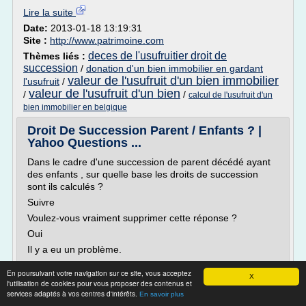
Lire la suite
Date:
2013-01-18 13:19:31
Site :
http://www.patrimoine.com
deces de l'usufruitier droit de
Thèmes liés :
succession
/
donation d'un bien immobilier en gardant
valeur de l'usufruit d'un bien immobilier
l'usufruit
/
valeur de l'usufruit d'un bien
/
/
calcul de l'usufruit d'un
bien immobilier en belgique
Droit De Succession Parent / Enfants ? |
Yahoo Questions ...
Dans le cadre d'une succession de parent décédé ayant
des enfants , sur quelle base les droits de succession
sont ils calculés ?
Suivre
Voulez-vous vraiment supprimer cette réponse ?
Oui
Il y a eu un problème.
Trending Now
En poursuivant votre navigation sur ce site, vous acceptez
X
Le plus récent Le plus ancien
l'utilisation de cookies pour vous proposer des contenus et
services adaptés à vos centres d'intérêts.
En savoir plus
Meilleure réponse: Ils sont calculés sur la part de chacun,