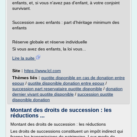
enfants, et, si vous n'avez pas d'enfant, à votre conjoint
survivant.
Succession avec enfants : part d'héritage minimum des
enfants
Réserve globale et réserve individuelle
Si vous avez des enfants, la loi vous...
Lire la suite
Site :
https://www.lcl.com
Thèmes liés :
quotite disponible en cas de donation entre
epoux
/
quotite disponible donation entre epoux
/
succession part reservataire quotite disponible
/
donation
dernier vivant quotite disponible
/
succession quotite
disponible donation
Montant des droits de succession : les
réductions ...
Montant des droits de succession : les réductions
Les droits de successions constituent un impôt indirect qui
frappe les transmissions de patrimoine. Leur mode de