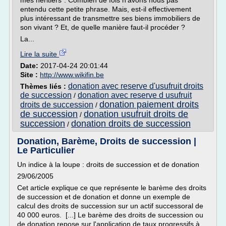
mes héritiers". Combien de fois n'avons nous pas
entendu cette petite phrase. Mais, est-il effectivement
plus intéressant de transmettre ses biens immobiliers de
son vivant ? Et, de quelle manière faut-il procéder ?
La...
Lire la suite
Date:
2017-04-24 20:01:44
Site :
http://www.wikifin.be
donation avec reserve d'usufruit droits
Thèmes liés :
de succession
donation avec reserve d usufruit
/
donation paiement droits
droits de succession
/
de succession
donation usufruit droits de
/
succession
donation droits de succession
/
Donation, Barème, Droits de succession |
Le Particulier
Un indice à la loupe : droits de succession et de donation
29/06/2005
Cet article explique ce que représente le barème des droits
de succession et de donation et donne un exemple de
calcul des droits de succession sur un actif successoral de
40 000 euros. [...] Le barème des droits de succession ou
de donation repose sur l'application de taux progressifs à