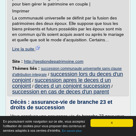
pour bien gérer le patrimoine en couple |
Imprimer
La communauté universelle se définit par la fusion des
patrimoines des deux époux. Elle suppose que tous les
biens présents et futurs possédés par les époux sont mis
en commun qu'ils soient acquis avant ou après le mariage
et quelle que soit le mode d'acquisition. Certains...
Lire la suite
Site :
http://gestiondepatrimoine.com
Thèmes liés :
succession communaute universelle sans clause
succession lors du deces d'un
/
d'attribution integrale
conjoint
succession apres le deces d un
/
conjoint
deces d un conjoint succession
/
/
succession en cas de deces d'un parent
Décès : assurance-vie de branche 23 et
droits de succession
Vous concluez une assurance-vie de branche 23 pour vous
En poursuivant votre navigation sur ce site, vous acceptez
constituer un joli capital-pension ou pour faciliter
X
l'utilisation de cookies pour vous proposer des contenus et
financièrement la vie de vos proches. Mais quid des droits
services adaptés à vos centres d'intérêts.
En savoir plus
de succession et ceux-ci peuvent-ils venir jouer les trouble-