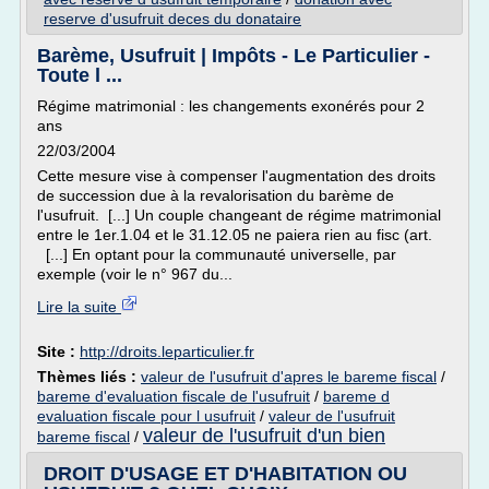
reserve d'usufruit deces du donataire
Barème, Usufruit | Impôts - Le Particulier -
Toute l ...
Régime matrimonial : les changements exonérés pour 2
ans
22/03/2004
Cette mesure vise à compenser l'augmentation des droits
de succession due à la revalorisation du barème de
l'usufruit. [...] Un couple changeant de régime matrimonial
entre le 1er.1.04 et le 31.12.05 ne paiera rien au fisc (art.
[...] En optant pour la communauté universelle, par
exemple (voir le n° 967 du...
Lire la suite
Site :
http://droits.leparticulier.fr
Thèmes liés :
valeur de l'usufruit d'apres le bareme fiscal
/
bareme d'evaluation fiscale de l'usufruit
/
bareme d
evaluation fiscale pour l usufruit
/
valeur de l'usufruit
valeur de l'usufruit d'un bien
bareme fiscal
/
DROIT D'USAGE ET D'HABITATION OU