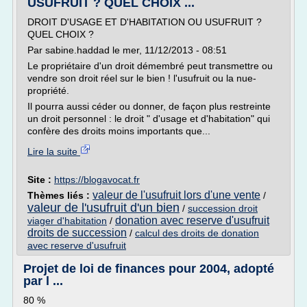
USUFRUIT ? QUEL CHOIX ...
DROIT D'USAGE ET D'HABITATION OU USUFRUIT ?
QUEL CHOIX ?
Par sabine.haddad le mer, 11/12/2013 - 08:51
Le propriétaire d'un droit démembré peut transmettre ou
vendre son droit réel sur le bien ! l'usufruit ou la nue-
propriété.
Il pourra aussi céder ou donner, de façon plus restreinte
un droit personnel : le droit " d'usage et d'habitation" qui
confère des droits moins importants que...
Lire la suite
Site :
https://blogavocat.fr
valeur de l'usufruit lors d'une vente
Thèmes liés :
/
valeur de l'usufruit d'un bien
/
succession droit
donation avec reserve d'usufruit
viager d'habitation
/
droits de succession
/
calcul des droits de donation
avec reserve d'usufruit
Projet de loi de finances pour 2004, adopté
par l ...
80 %