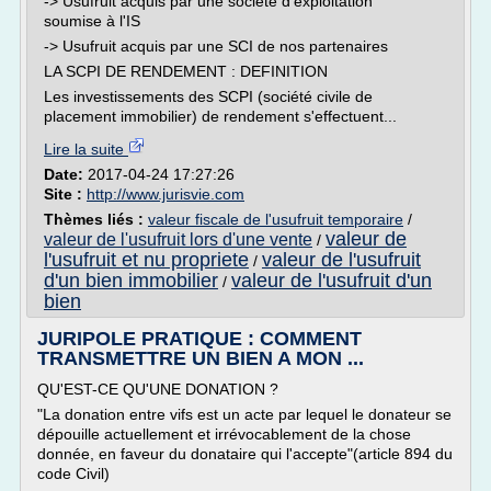
-> Usufruit acquis par une société d'exploitation
soumise à l'IS
-> Usufruit acquis par une SCI de nos partenaires
LA SCPI DE RENDEMENT : DEFINITION
Les investissements des SCPI (société civile de
placement immobilier) de rendement s'effectuent...
Lire la suite
Date:
2017-04-24 17:27:26
Site :
http://www.jurisvie.com
Thèmes liés :
valeur fiscale de l'usufruit temporaire
/
valeur de
valeur de l'usufruit lors d'une vente
/
l'usufruit et nu propriete
valeur de l'usufruit
/
d'un bien immobilier
valeur de l'usufruit d'un
/
bien
JURIPOLE PRATIQUE : COMMENT
TRANSMETTRE UN BIEN A MON ...
QU'EST-CE QU'UNE DONATION ?
"La donation entre vifs est un acte par lequel le donateur se
dépouille actuellement et irrévocablement de la chose
donnée, en faveur du donataire qui l'accepte"(article 894 du
code Civil)