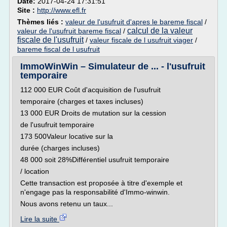
Date:
2017-04-24 17:31:51
Site :
http://www.efl.fr
Thèmes liés :
valeur de l'usufruit d'apres le bareme fiscal
/
calcul de la valeur
valeur de l'usufruit bareme fiscal
/
fiscale de l'usufruit
/
valeur fiscale de l usufruit viager
/
bareme fiscal de l usufruit
ImmoWinWin – Simulateur de ... - l'usufruit
temporaire
112 000 EUR Coût d'acquisition de l'usufruit
temporaire (charges et taxes incluses)
13 000 EUR Droits de mutation sur la cession
de l'usufruit temporaire
173 500Valeur locative sur la
durée (charges incluses)
48 000 soit 28%Différentiel usufruit temporaire
/ location
Cette transaction est proposée à titre d'exemple et
n'engage pas la responsabilité d'Immo-winwin.
Nous avons retenu un taux...
Lire la suite