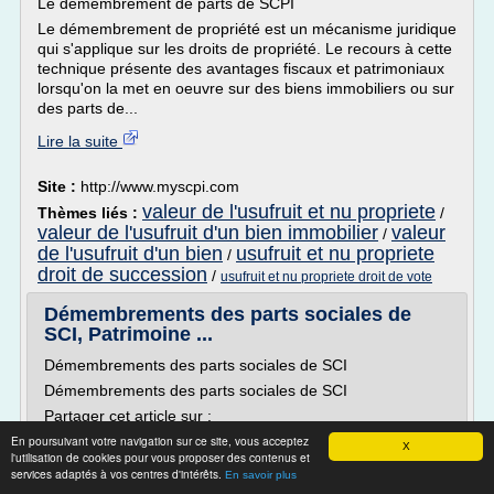
Le démembrement de parts de SCPI
Le démembrement de propriété est un mécanisme juridique
qui s'applique sur les droits de propriété. Le recours à cette
technique présente des avantages fiscaux et patrimoniaux
lorsqu'on la met en oeuvre sur des biens immobiliers ou sur
des parts de...
Lire la suite
Site :
http://www.myscpi.com
valeur de l'usufruit et nu propriete
Thèmes liés :
/
valeur de l'usufruit d'un bien immobilier
valeur
/
de l'usufruit d'un bien
usufruit et nu propriete
/
droit de succession
/
usufruit et nu propriete droit de vote
Démembrements des parts sociales de
SCI, Patrimoine ...
Démembrements des parts sociales de SCI
Démembrements des parts sociales de SCI
Partager cet article sur :
En poursuivant votre navigation sur ce site, vous acceptez
CONTACTEZ-NOUS
X
l'utilisation de cookies pour vous proposer des contenus et
Avec FIBA, anticipez la transmission de votre patrimoine
services adaptés à vos centres d'intérêts.
En savoir plus
immobilier