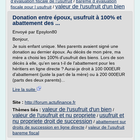
d'evaluation fiscale de l'usufruit
/
bareme d evaluation
valeur de l'usufruit d'un bien
fiscale pour l usufruit
/
Donation entre époux, usufruit à 100% et
abattement des ...
Envoyé par Epsylon80
Bonjour,
Je suis enfant unique. Mes parents avaient signé une
donation au dernier époux. Au décès de mon père, ma
mère a choisi les 100% d'usufruit des biens. Lors de son
décès à elle, qu'en sera t-il de l'abattement pour les
héritiers en ligne directe ? Aurai-je droit à 100 000EUR
d'abattement (juste la part de la mère) ou à 200 000EUR
(parts des deux parents)...
Lire la suite
Site :
http://forum.actufinance.fr
valeur de l'usufruit d'un bien
Thèmes liés :
/
valeur de l'usufruit et nu propriete
usufruit et
/
nu propriete droit de succession
/
abattement sur
droits de succession en ligne directe
/
valeur de l'usufruit
bareme fiscal