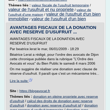
Thèmes liés :
valeur fiscale de l'usufruit temporaire
/
valeur de l'usufruit et nu propriete
/
valeur de
valeur de l'usufruit d'un bien
l'usufruit d'une maison
/
immobilier
valeur de l'usufruit d'un bien
/
AVANTAGES FISCAUX DE LA DONATION
AVEC RESERVE D'USUFRUIT ...
AVANTAGES FISCAUX DE LA DONATION AVEC
RESERVE D'USUFRUIT
Par beatrice.lerat le mar, 06/01/2009 - 18:29
Béatrice Lerat a rédigé, pour l'ordre des avocats de Dijon
cette chronique publiée dans la rubrique "L'Ordre des
Avocats et vous" du Bien Public le samedi 4 mars 2006
On me suggère de réaliser une donation avec clause de
réserve d'usufruit. Il paraît que c'est un mécanisme très...
Lire la suite
Site :
https://blogavocat.fr
Thèmes liés :
donation en pleine propriete avec reserve
d'usufruit
/
calcul des droits de donation avec reserve
d'usufruit
/
donation avec reserve d'usufruit isf
/
donation
avec reserve d usufruit temporaire
/
donation avec