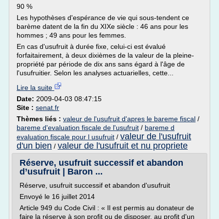
90 %
Les hypothèses d'espérance de vie qui sous-tendent ce
barème datent de la fin du XIXe siècle : 46 ans pour les
hommes ; 49 ans pour les femmes.
En cas d'usufruit à durée fixe, celui-ci est évalué
forfaitairement, à deux dixièmes de la valeur de la pleine-
propriété par période de dix ans sans égard à l'âge de
l'usufruitier. Selon les analyses actuarielles, cette...
Lire la suite
Date:
2009-04-03 08:47:15
Site :
senat.fr
Thèmes liés :
valeur de l'usufruit d'apres le bareme fiscal
/
bareme d'evaluation fiscale de l'usufruit
/
bareme d
valeur de l'usufruit
evaluation fiscale pour l usufruit
/
d'un bien
valeur de l'usufruit et nu propriete
/
Réserve, usufruit successif et abandon
d’usufruit | Baron ...
Réserve, usufruit successif et abandon d'usufruit
Envoyé le 16 juillet 2014
Article 949 du Code Civil : « Il est permis au donateur de
faire la réserve à son profit ou de disposer, au profit d'un