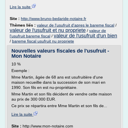
Lire la suite
Site :
http://www.bruno-bedaride-notaire.fr
Thèmes liés :
valeur de l'usufruit d'apres le bareme fiscal
/
valeur de l'usufruit et nu propriete
/
valeur de
valeur de l'usufruit d'un bien
l'usufruit bareme fiscal
/
/
bareme fiscal usufruit nu propriete
Nouvelles valeurs fiscales de l'usufruit -
Mon Notaire
10 %
Exemple :
Mme Martin, âgée de 68 ans est usufruitière d'une
maison recueillie dans la succession de son mari en
1990. Son fils en est nu-propriétaire.
Mme Martin et son fils décident de vendre cette maison
au prix de 300 000 EUR.
Ce prix se répartira entre Mme Martin et son fils de...
Lire la suite
Site :
http://www.mon-notaire.com