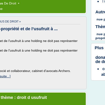
l
us
De
Droit
•
me
Autr
nue p
US DE DROIT »
Thèm
ropriété et de l’usufruit à ...
nue 
propr
et de l'usufruit à une holding ne doit pas représenter
Plus
et de l'usufruit à une holding ne doit pas représenter
dona
de d
c
ocié et collaborateur, cabinet d'avocats Archers.
a
suite...]
 thème : droit d usufruit