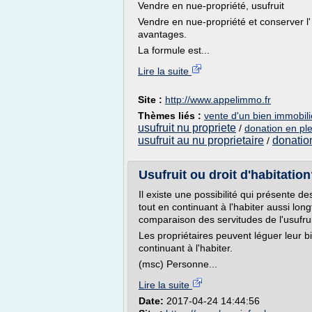
Vendre en nue-propriété, usufruit
Vendre en nue-propriété et conserver l
avantages.
La formule est...
Lire la suite
Site :
http://www.appelimmo.fr
Thèmes liés :
vente d'un bien immobilie
usufruit nu propriete
/
donation en ple
usufruit au nu proprietaire
donation
/
Usufruit ou droit d'habitati
Il existe une possibilité qui présente de
tout en continuant à l'habiter aussi lo
comparaison des servitudes de l'usufruit
Les propriétaires peuvent léguer leur bi
continuant à l'habiter.
(msc) Personne...
Lire la suite
Date:
2017-04-24 14:44:56