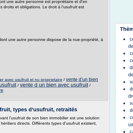
n dont une autre personne est propriétaire et d'en
 droits et obligations. Le droit à l'usufruit est
Thèm
c
en dont une autre personne dispose de la nue-propriété, à
de
c
c
d
de
vente d'un bien
er avec usufruit et nu proprietaire
/
v
usufruit
vente d un bien avec usufruit
/
/
d
re
dr
v
uit, types d’usufruit, retraités
d
c
ant l'usufruit de son bien immobilier est une solution
ritiers directs. Différents types d'usufruit existent,
us
c