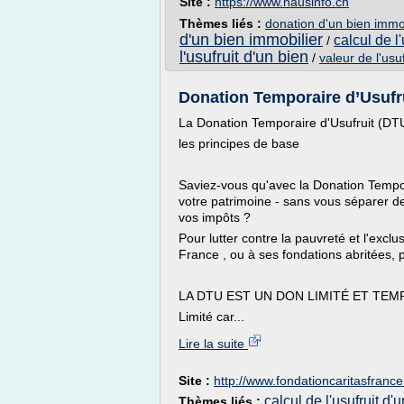
Site :
https://www.hausinfo.ch
Thèmes liés :
donation d'un bien immob
d'un bien immobilier
calcul de l
/
l'usufruit d'un bien
/
valeur de l'usu
Donation Temporaire d’Usufru
La Donation Temporaire d'Usufruit (DTU
les principes de base
Saviez-vous qu'avec la Donation Tempo
votre patrimoine - sans vous séparer de
vos impôts ?
Pour lutter contre la pauvreté et l'exc
France , ou à ses fondations abritées, 
LA DTU EST UN DON LIMITÉ ET TE
Limité car...
Lire la suite
Site :
http://www.fondationcaritasfrance
calcul de l'usufruit d'
Thèmes liés :