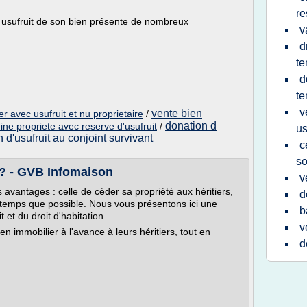
re
' usufruit de son bien présente de nombreux
v
d
te
d
te
v
vente bien
r avec usufruit et nu proprietaire
/
donation d
ine propriete avec reserve d'usufruit
/
us
 d'usufruit au conjoint survivant
c
so
on? - GVB Infomaison
v
s avantages : celle de céder sa propriété aux héritiers,
d
ngtemps que possible. Nous vous présentons ici une
b
 et du droit d'habitation.
v
en immobilier à l'avance à leurs héritiers, tout en
d