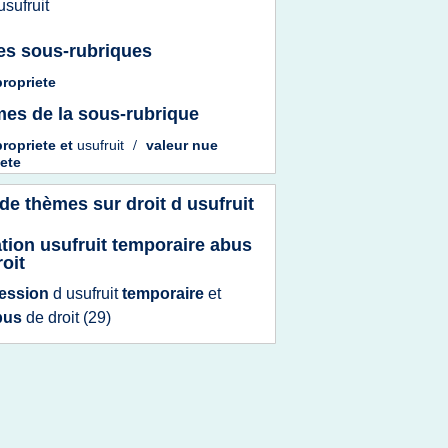
usufruit
es sous-rubriques
ropriete
es de la sous-rubrique
propriete
et
usufruit
/
valeur nue
iete
 de thèmes sur
droit d usufruit
tion usufruit temporaire abus
roit
ession
d
usufruit
temporaire
et
bus
de
droit
(29)