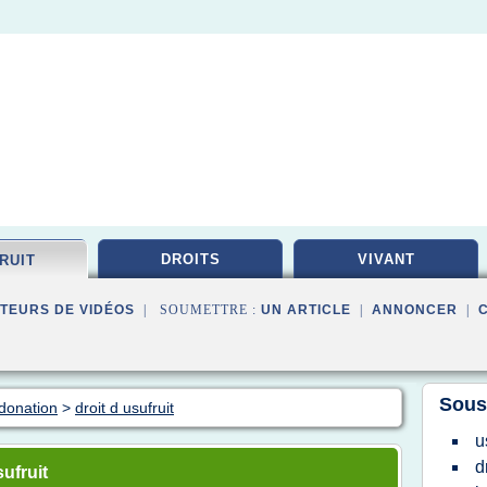
DROITS
VIVANT
RUIT
TEURS DE VIDÉOS
| SOUMETTRE :
UN ARTICLE
|
ANNONCER
|
Sous
 donation
>
droit d usufruit
u
d
ufruit