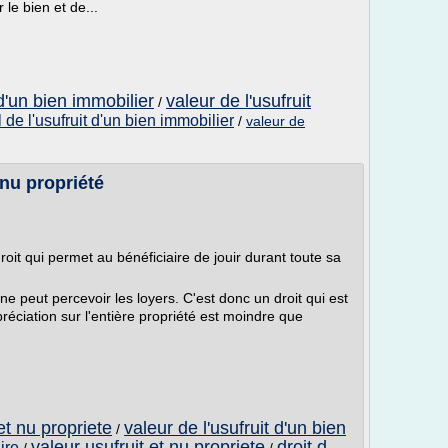
r le bien et de...
 d'un bien immobilier
valeur de l'usufruit
/
l de l'usufruit d'un bien immobilier
/
valeur de
 nu propriété
droit qui permet au bénéficiaire de jouir durant toute sa
 ne peut percevoir les loyers. C'est donc un droit qui est
préciation sur l'entière propriété est moindre que
 et nu propriete
valeur de l'usufruit d'un bien
/
valeur usufruit et nu propriete
droit d
ire