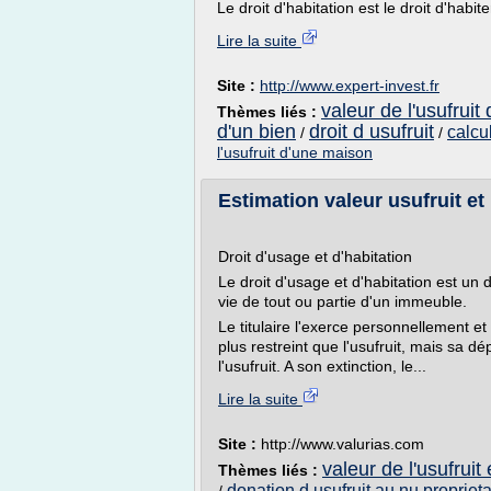
Le droit d'habitation est le droit d'habite
Lire la suite
Site :
http://www.expert-invest.fr
valeur de l'usufruit
Thèmes liés :
d'un bien
droit d usufruit
calcu
/
/
l'usufruit d'une maison
Estimation valeur usufruit et
Droit d'usage et d'habitation
Le droit d'usage et d'habitation est un 
vie de tout ou partie d'un immeuble.
Le titulaire l'exerce personnellement et
plus restreint que l'usufruit, mais sa dé
l'usufruit. A son extinction, le...
Lire la suite
Site :
http://www.valurias.com
valeur de l'usufruit
Thèmes liés :
donation d usufruit au nu proprieta