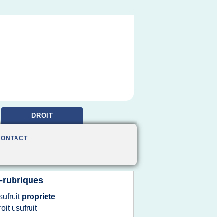
DROIT
CONTACT
-rubriques
sufruit
propriete
roit usufruit