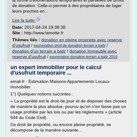
la forme d'exonérations temporaires et partielles de droits
de donation. Celle-ci permet à des propriétaires de loger
leurs proches en...
Lire la suite
Date:
2017-04-24 19:38:38
Site :
http://www.lamotte.fr
Thèmes liés :
donation en pleine propriete avec reserve
d'usufruit
/
/
exoneration droit de donation terrain a batir
donation d'un terrain a batir
/
donation immeuble avec
reserve d'usufruit
/
exoneration donation terrain a batir 2016
un expert immobilier pour le calcul
d'usufruit temporaire ...
emali.fr : Estimation Maisons Appartements Locaux
Immobilier
1°) Quelques notions succintes :
« La propriété est le droit de jouir et de disposer des choses
de manière la plus absolue, pourvu qu'on n'en fasse pas un
usage prohibé par les lois ou par les règlements ».(article
544 du Code Civil).
Ce droit de propriété, ou encore pleine propriété, se
décompose de la manière suivante...