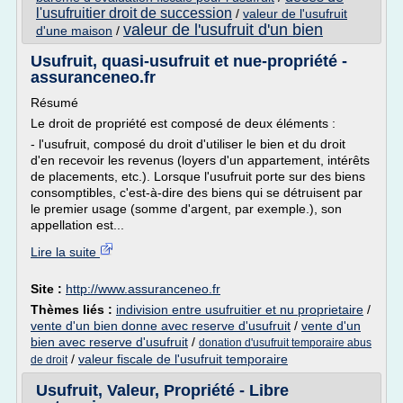
l'usufruitier droit de succession
/
valeur de l'usufruit
valeur de l'usufruit d'un bien
d'une maison
/
Usufruit, quasi-usufruit et nue-propriété -
assuranceneo.fr
Résumé
Le droit de propriété est composé de deux éléments :
- l'usufruit, composé du droit d'utiliser le bien et du droit
d'en recevoir les revenus (loyers d'un appartement, intérêts
de placements, etc.). Lorsque l'usufruit porte sur des biens
consomptibles, c'est-à-dire des biens qui se détruisent par
le premier usage (somme d'argent, par exemple.), son
appellation est...
Lire la suite
Site :
http://www.assuranceneo.fr
Thèmes liés :
indivision entre usufruitier et nu proprietaire
/
vente d'un bien donne avec reserve d'usufruit
/
vente d'un
bien avec reserve d'usufruit
/
donation d'usufruit temporaire abus
/
valeur fiscale de l'usufruit temporaire
de droit
Usufruit, Valeur, Propriété - Libre