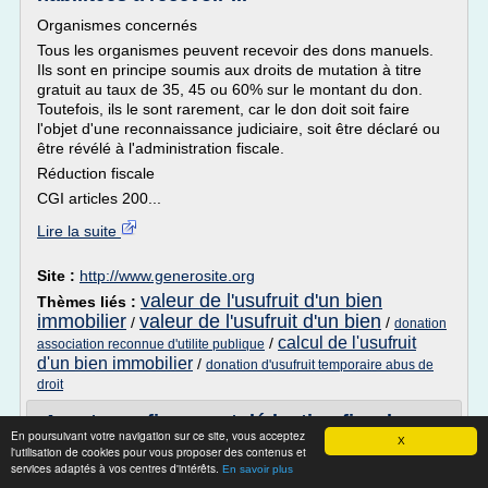
Organismes concernés
Tous les organismes peuvent recevoir des dons manuels.
Ils sont en principe soumis aux droits de mutation à titre
gratuit au taux de 35, 45 ou 60% sur le montant du don.
Toutefois, ils le sont rarement, car le don doit soit faire
l'objet d'une reconnaissance judiciaire, soit être déclaré ou
être révélé à l'administration fiscale.
Réduction fiscale
CGI articles 200...
Lire la suite
Site :
http://www.generosite.org
valeur de l'usufruit d'un bien
Thèmes liés :
immobilier
valeur de l'usufruit d'un bien
/
/
donation
calcul de l'usufruit
/
association reconnue d'utilite publique
d'un bien immobilier
/
donation d'usufruit temporaire abus de
droit
Avantages fiscaux et déduction fiscale
En poursuivant votre navigation sur ce site, vous acceptez
d'une fondation ...
X
l'utilisation de cookies pour vous proposer des contenus et
services adaptés à vos centres d'intérêts.
La donation temporaire d'usufruit permet de faire sortir le
En savoir plus