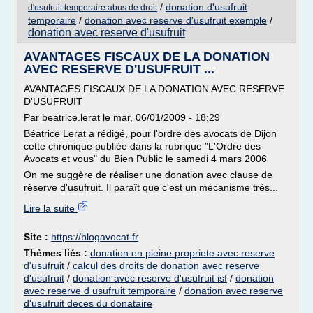
/
donation d'usufruit
d'usufruit temporaire abus de droit
temporaire
/
donation avec reserve d'usufruit exemple
/
donation avec reserve d'usufruit
AVANTAGES FISCAUX DE LA DONATION
AVEC RESERVE D'USUFRUIT ...
AVANTAGES FISCAUX DE LA DONATION AVEC RESERVE
D'USUFRUIT
Par beatrice.lerat le mar, 06/01/2009 - 18:29
Béatrice Lerat a rédigé, pour l'ordre des avocats de Dijon
cette chronique publiée dans la rubrique "L'Ordre des
Avocats et vous" du Bien Public le samedi 4 mars 2006
On me suggère de réaliser une donation avec clause de
réserve d'usufruit. Il paraît que c'est un mécanisme très...
Lire la suite
Site :
https://blogavocat.fr
Thèmes liés :
donation en pleine propriete avec reserve
d'usufruit
/
calcul des droits de donation avec reserve
d'usufruit
/
donation avec reserve d'usufruit isf
/
donation
avec reserve d usufruit temporaire
/
donation avec reserve
d'usufruit deces du donataire