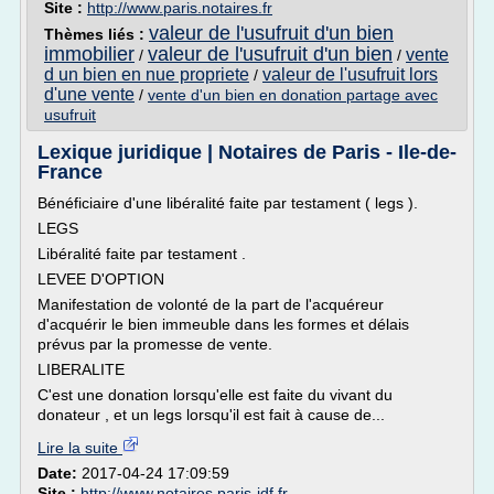
Site :
http://www.paris.notaires.fr
valeur de l'usufruit d'un bien
Thèmes liés :
immobilier
valeur de l'usufruit d'un bien
vente
/
/
d un bien en nue propriete
valeur de l'usufruit lors
/
d'une vente
/
vente d'un bien en donation partage avec
usufruit
Lexique juridique | Notaires de Paris - Ile-de-
France
Bénéficiaire d'une libéralité faite par testament ( legs ).
LEGS
Libéralité faite par testament .
LEVEE D'OPTION
Manifestation de volonté de la part de l'acquéreur
d'acquérir le bien immeuble dans les formes et délais
prévus par la promesse de vente.
LIBERALITE
C'est une donation lorsqu'elle est faite du vivant du
donateur , et un legs lorsqu'il est fait à cause de...
Lire la suite
Date:
2017-04-24 17:09:59
Site :
http://www.notaires.paris-idf.fr