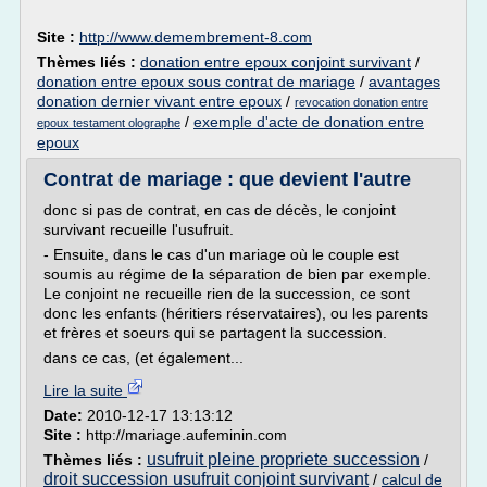
Site :
http://www.demembrement-8.com
Thèmes liés :
donation entre epoux conjoint survivant
/
donation entre epoux sous contrat de mariage
/
avantages
donation dernier vivant entre epoux
/
revocation donation entre
/
exemple d'acte de donation entre
epoux testament olographe
epoux
Contrat de mariage : que devient l'autre
donc si pas de contrat, en cas de décès, le conjoint
survivant recueille l'usufruit.
- Ensuite, dans le cas d'un mariage où le couple est
soumis au régime de la séparation de bien par exemple.
Le conjoint ne recueille rien de la succession, ce sont
donc les enfants (héritiers réservataires), ou les parents
et frères et soeurs qui se partagent la succession.
dans ce cas, (et également...
Lire la suite
Date:
2010-12-17 13:13:12
Site :
http://mariage.aufeminin.com
usufruit pleine propriete succession
Thèmes liés :
/
droit succession usufruit conjoint survivant
/
calcul de