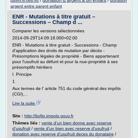
donation d argent a un enfant
/
/
donation
parent et petit fils
argent entre parent enfant
ENR - Mutations à titre gratuit –
Successions – Champ d ...
Comparer les versions sélectionnées
2014-09-29T14:09:18.000+02:00
ENR - Mutations à titre gratuit - Successions - Champ
d'application des droits de mutation par décès -
Présomptions légales de propriété - Biens appartenant
pour l'usufruit au défunt et pour la nue-propriété à ses
présomptifs héritiers
I. Principe
1
Aux termes de l' article 751 du code général des impôts
(CGI),...
Lire la suite
Site :
http://bofip.impots.gouv.fr
Thèmes liés :
vente d'un bien donne avec reserve
d'usufruit
/
vente d'un bien avec reserve d'usufruit
/
donation avec reserve d'usufruit deces du donataire
/