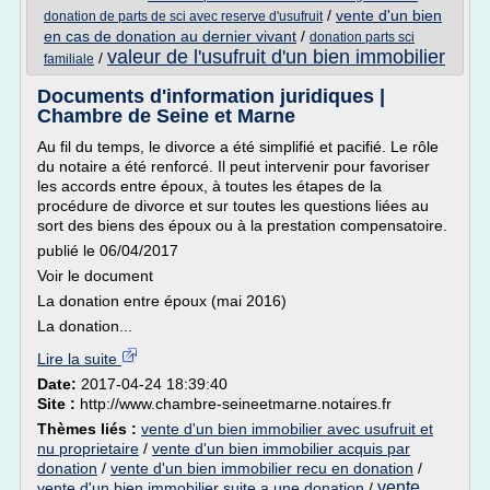
/
vente d'un bien
donation de parts de sci avec reserve d'usufruit
en cas de donation au dernier vivant
/
donation parts sci
valeur de l'usufruit d'un bien immobilier
/
familiale
Documents d'information juridiques |
Chambre de Seine et Marne
Au fil du temps, le divorce a été simplifié et pacifié. Le rôle
du notaire a été renforcé. Il peut intervenir pour favoriser
les accords entre époux, à toutes les étapes de la
procédure de divorce et sur toutes les questions liées au
sort des biens des époux ou à la prestation compensatoire.
publié le 06/04/2017
Voir le document
La donation entre époux (mai 2016)
La donation...
Lire la suite
Date:
2017-04-24 18:39:40
Site :
http://www.chambre-seineetmarne.notaires.fr
Thèmes liés :
vente d'un bien immobilier avec usufruit et
nu proprietaire
/
vente d'un bien immobilier acquis par
donation
/
vente d'un bien immobilier recu en donation
/
vente
vente d'un bien immobilier suite a une donation
/