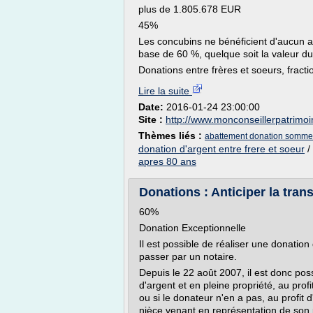
plus de 1.805.678 EUR
45%
Les concubins ne bénéficient d'aucun ab
base de 60 %, quelque soit la valeur 
Donations entre frères et soeurs, fractio
Lire la suite
Date:
2016-01-24 23:00:00
Site :
http://www.monconseillerpatrimoi
Thèmes liés :
abattement donation somme 
donation d'argent entre frere et soeur
/
apres 80 ans
Donations : Anticiper la tran
60%
Donation Exceptionnelle
Il est possible de réaliser une donatio
passer par un notaire.
Depuis le 22 août 2007, il est donc po
d'argent et en pleine propriété, au profi
ou si le donateur n'en a pas, au profit 
nièce venant en représentation de son