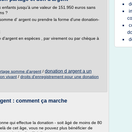
d
ux enfants jusqu'à une valeur de 151.950 euros sans
i
ons ?
c
 somme d' argent ou prendre la forme d'une donation-
c
t
do
 d'argent en espèces , par virement ou par chèque à
d
donation d argent a un
partage somme d'argent
/
on vivant
/
droits d'enregistrement pour une donation
rgent : comment ça marche
sonne qui effectue la donation - soit âgé de moins de 80
là de cet âge, vous ne pouvez plus bénéficier de