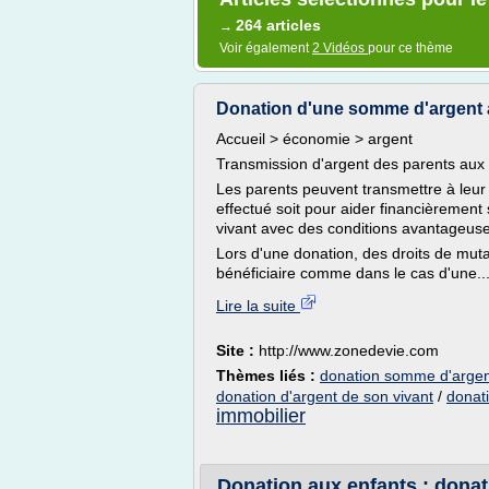
264 articles
→
Voir également
2 Vidéos
pour ce thème
Donation d'une somme d'argent 
Accueil > économie > argent
Transmission d'argent des parents aux
Les parents peuvent transmettre à leur 
effectué soit pour aider financièrement 
vivant avec des conditions avantageuse
Lors d'une donation, des droits de mutat
bénéficiaire comme dans le cas d'une..
Lire la suite
Site :
http://www.zonedevie.com
Thèmes liés :
donation somme d'argen
donation d'argent de son vivant
/
donat
immobilier
Donation aux enfants : donat